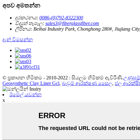
අපව අමතන්න
දුරකථනය:
0086-(0)792-8322300
විද්‍යුත් තැපෑල:
sales3@fiberglassfiber.com
ලිපිනය:
Beihai Industry Park, Chonghong 280#, Jiujiang City
දැන් විමසන්න
© ප්‍රකාශන හිමිකම - 2010-2022 : සියලුම හිමිකම් ඇවිරිණි.
උණුසුම
Geosynthetic Clay Liner Gcl
,
බෑවුම් ආරක්ෂණ සෛල
,
ජල ආරක්ෂි
ඊමේල් යවන්න
x