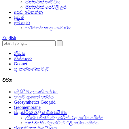
සින්තටික් තාච්චිය
සින්තටික් සෙවිලි උළු
අපව අමතන්න
පුවත්
අපි ගැන
කර්මාන්තශාලා සංචාරය
English
නිවස
නිෂ්පාදන
Geonet
භූ තාක්ෂණික මැට්
වර්ග
ඉදිකිරීම් ආකෘති පත්රය
පාලම් ආකෘති පත්රය
Geosynthetics Geogrid
Geomembrane
ප්ලාස්ටික් රැලි සහිත පයිප්ප
ද්විත්ව බිත්ති ප්ලාස්ටික් රැලි සහිත පයිප්ප
තනි බිත්ති ප්ලාස්ටික් රැලි සහිත පයිප්ප
ජලාපවහන මණ්ඩලය