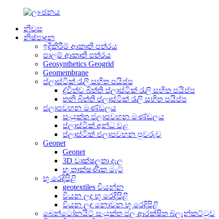
නිවස
නිෂ්පාදන
ඉදිකිරීම් ආකෘති පත්රය
පාලම් ආකෘති පත්රය
Geosynthetics Geogrid
Geomembrane
ප්ලාස්ටික් රැලි සහිත පයිප්ප
ද්විත්ව බිත්ති ප්ලාස්ටික් රැලි සහිත පයිප්ප
තනි බිත්ති ප්ලාස්ටික් රැලි සහිත පයිප්ප
ජලාපවහන මණ්ඩලය
සංයුක්ත ජලාපවහන මණ්ඩලය
ප්ලාස්ටික් අන්ධ වළ
ප්ලාස්ටික් ජලාපවහන පුවරුව
Geonet
Geonet
3D වෘක්ෂලතා දැල
භූ තාක්ෂණික මැට්
භූ රෙදිපිළි
geotextiles වියන්න
වියන ලද භූ රෙදිපිළි
වියන ලද නොවන භූ රෙදිපිළි
බෙන්ටෝනයිට් සංයුක්ත ජල ආරක්ෂිත බ්ලැන්කට්ටුව