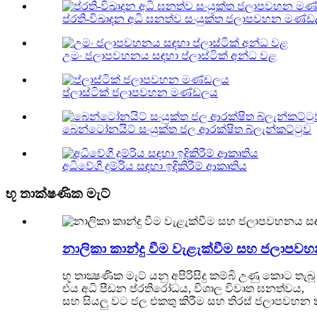
ප්රති-විඛාදන අධි ඝනත්ව සංයුක්ත ජලාපවහන මණ්
උමං ජලාපවහනය සඳහා ප්ලාස්ටික් අන්ධ වළ
ප්ලාස්ටික් ජලාපවහන මණ්ඩලය
බෙන්ටෝනයිට් සංයුක්ත ජල ආරක්ෂිත බ්ලැන්කට්ටුව
අධිවේගී දුම්රිය සඳහා ඉදිකිරීම් ආකෘතිය
භූ තාක්ෂණික මැට්
නාලිකා කාන්දු වීම වැළැක්වීම සහ ජලාපවහ
භූ තාක්‍ෂණික මැට් යනු අපිරිසිදු කම්බි උණු කොට තැබූ නව
එය අධි පීඩන ප්රතිරෝධය, විශාල විවෘත ඝනත්වය,
සහ සියලු වට ජල එකතු කිරීම සහ තිරස් ජලාපවහන 