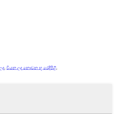
 ලද
,
වියන ලද නොවන භූ රෙදිපිළි
,