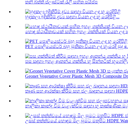
තනි බිත්ති ප්ලාස්ටික් රැලි සහිත පයිප්ප
හුදකලා ඉදිකිරීම් ද්‍රව්‍ය සඳහා වියන ලද භූ රෙදිපිළි...
හොඳ ස්ථායීතාවයක් සහිත ඉහළ ශක්තියක් වියන ලද භූ 
PET පොලියෙස්ටර් බහු සූතිකා වියන ලද භූ-රෙදි සුදු g..
පස සඳහා ඉහළ ආතන්ය ශක්තිය භූ සින්තටික් භූගෝලීය
Geonet Vegetative Cover Plastic Mesh 3D Composite Dr.
තෘණ සහ ආරක්ෂා කිරීම සහ ජල ඛාදනය සඳහා HDPE 
නාලිකා කාන්දු වීම වැළැක්වීම සඳහා භූ තාක්ෂණික මැට
උසස් තත්ත්වයේ හොඳම මිල සුමට මතුපිට HDPE Water