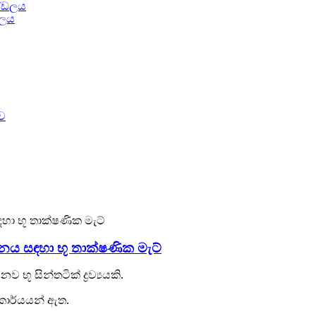
ඩලය
නය සඳහා භූ තාක්ෂණික මැට්
 භූ සින්තටික් ද්‍රව්‍යයකි.
කාර්යයන් ඇත.