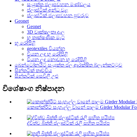
සංයුක්ත ජලාපවහන මණ්ඩලය
ප්ලාස්ටික් අන්ධ වළ
ප්ලාස්ටික් ජලාපවහන පුවරුව
Geonet
Geonet
3D වෘක්ෂලතා දැල
භූ තාක්ෂණික මැට්
භූ රෙදිපිළි
geotextiles වියන්න
වියන ලද භූ රෙදිපිළි
වියන ලද නොවන භූ රෙදිපිළි
බෙන්ටෝනයිට් සංයුක්ත ජල ආරක්ෂිත බ්ලැන්කට්ටුව
සින්තටික් තාච්චිය
සින්තටික් සෙවිලි උළු
විශේෂාංග නිෂ්පාදන
කොන්ක්රීට් සැහැල්ලු වානේ පාලම Girder Modular F
ද්විත්ව බිත්ති ප්ලාස්ටික් රැලි සහිත පයිප්ප