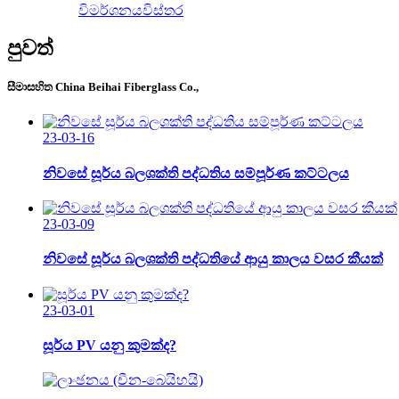
විමර්ශනය
විස්තර
පුවත්
සීමාසහිත China Beihai Fiberglass Co.,
23-03-16
නිවසේ සූර්ය බලශක්ති පද්ධතිය සම්පූර්ණ කට්ටලය
23-03-09
නිවසේ සූර්ය බලශක්ති පද්ධතියේ ආයු කාලය වසර කීයක්
23-03-01
සූර්ය PV යනු කුමක්ද?