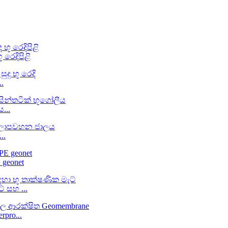
රෙදිපිළි
.
...
..
geonet
් සහ ...
pro...