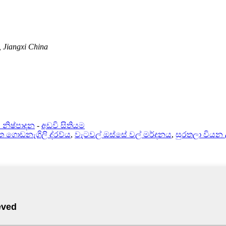
, Jiangxi China
් නිෂ්පාදන
-
අඩවි සිතියම
ත ගොඩනැගිලි ද්රව්ය
,
වැටවල් ඔස්සේ වල් මර්දනය
,
සුරතලා වියන