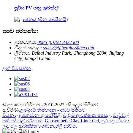
සූර්ය PV යනු කුමක්ද?
අපව අමතන්න
දුරකථනය:
0086-(0)792-8322300
විද්‍යුත් තැපෑල:
sales3@fiberglassfiber.com
ලිපිනය:
Beihai Industry Park, Chonghong 280#, Jiujiang
City, Jiangxi China
දැන් විමසන්න
© ප්‍රකාශන හිමිකම - 2010-2022 : සියලුම හිමිකම්
ඇවිරිණි.
උණුසුම් නිෂ්පාදන
-
අඩවි සිතියම
වියන ලද නොවන භූ රෙදිපිළි
,
බෑවුම් ආරක්ෂණ සෛල
,
වැටවල්
ඔස්සේ වල් මර්දනය
,
Geosynthetic Clay Liner Gcl
,
සුරතලා වියන
ලද
,
ජල ආරක්ෂිත ගොඩනැගිලි ද්රව්ය
,