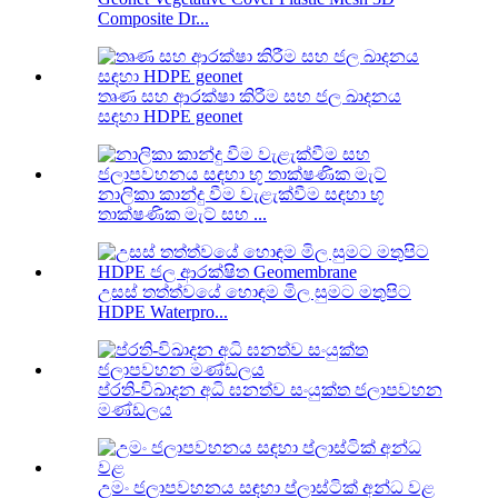
Composite Dr...
තෘණ සහ ආරක්ෂා කිරීම සහ ජල ඛාදනය
සඳහා HDPE geonet
නාලිකා කාන්දු වීම වැළැක්වීම සඳහා භූ
තාක්ෂණික මැට් සහ ...
උසස් තත්ත්වයේ හොඳම මිල සුමට මතුපිට
HDPE Waterpro...
ප්රති-විඛාදන අධි ඝනත්ව සංයුක්ත ජලාපවහන
මණ්ඩලය
උමං ජලාපවහනය සඳහා ප්ලාස්ටික් අන්ධ වළ