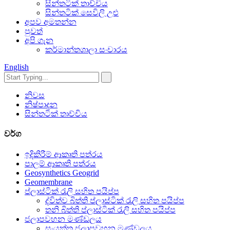
සින්තටික් තාච්චිය
සින්තටික් සෙවිලි උළු
අපව අමතන්න
පුවත්
අපි ගැන
කර්මාන්තශාලා සංචාරය
English
නිවස
නිෂ්පාදන
සින්තටික් තාච්චිය
වර්ග
ඉදිකිරීම් ආකෘති පත්රය
පාලම් ආකෘති පත්රය
Geosynthetics Geogrid
Geomembrane
ප්ලාස්ටික් රැලි සහිත පයිප්ප
ද්විත්ව බිත්ති ප්ලාස්ටික් රැලි සහිත පයිප්ප
තනි බිත්ති ප්ලාස්ටික් රැලි සහිත පයිප්ප
ජලාපවහන මණ්ඩලය
සංයුක්ත ජලාපවහන මණ්ඩලය