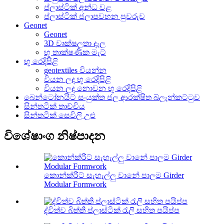
ප්ලාස්ටික් අන්ධ වළ
ප්ලාස්ටික් ජලාපවහන පුවරුව
Geonet
Geonet
3D වෘක්ෂලතා දැල
භූ තාක්ෂණික මැට්
භූ රෙදිපිළි
geotextiles වියන්න
වියන ලද භූ රෙදිපිළි
වියන ලද නොවන භූ රෙදිපිළි
බෙන්ටෝනයිට් සංයුක්ත ජල ආරක්ෂිත බ්ලැන්කට්ටුව
සින්තටික් තාච්චිය
සින්තටික් සෙවිලි උළු
විශේෂාංග නිෂ්පාදන
කොන්ක්රීට් සැහැල්ලු වානේ පාලම Girder
Modular Formwork
ද්විත්ව බිත්ති ප්ලාස්ටික් රැලි සහිත පයිප්ප