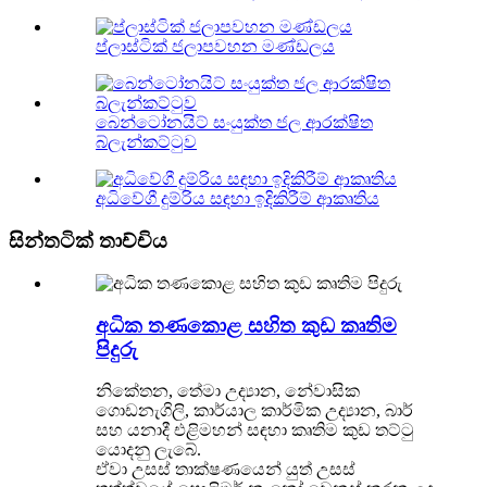
ප්ලාස්ටික් ජලාපවහන මණ්ඩලය
බෙන්ටෝනයිට් සංයුක්ත ජල ආරක්ෂිත
බ්ලැන්කට්ටුව
අධිවේගී දුම්රිය සඳහා ඉදිකිරීම් ආකෘතිය
සින්තටික් තාච්චිය
අධික තණකොළ සහිත කුඩ කෘතිම
පිදුරු
නිකේතන, තේමා උද්‍යාන, නේවාසික
ගොඩනැගිලි, කාර්යාල කාර්මික උද්‍යාන, බාර්
සහ යනාදී එළිමහන් සඳහා කෘතිම කුඩ තට්ටු
යොදනු ලැබේ.
ඒවා උසස් තාක්ෂණයෙන් යුත් උසස්