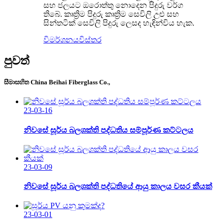
සහ ජලයට ඔරොත්තු නොදෙන පිදුරු වර්ග
තිබේ. කෘත්‍රිම පිදුරු කෘත්‍රිම සෙවිලි උළු සහ
සින්තටික් සෙවිලි පිදුරු ලෙසද හැඳින්විය හැක.
විමර්ශනය
විස්තර
පුවත්
සීමාසහිත China Beihai Fiberglass Co.,
23-03-16
නිවසේ සූර්ය බලශක්ති පද්ධතිය සම්පූර්ණ කට්ටලය
23-03-09
නිවසේ සූර්ය බලශක්ති පද්ධතියේ ආයු කාලය වසර කීයක්
23-03-01