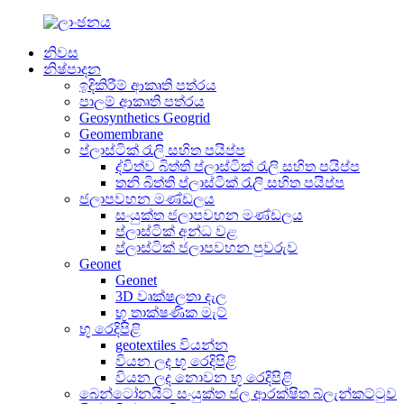
නිවස
නිෂ්පාදන
ඉදිකිරීම් ආකෘති පත්රය
පාලම් ආකෘති පත්රය
Geosynthetics Geogrid
Geomembrane
ප්ලාස්ටික් රැලි සහිත පයිප්ප
ද්විත්ව බිත්ති ප්ලාස්ටික් රැලි සහිත පයිප්ප
තනි බිත්ති ප්ලාස්ටික් රැලි සහිත පයිප්ප
ජලාපවහන මණ්ඩලය
සංයුක්ත ජලාපවහන මණ්ඩලය
ප්ලාස්ටික් අන්ධ වළ
ප්ලාස්ටික් ජලාපවහන පුවරුව
Geonet
Geonet
3D වෘක්ෂලතා දැල
භූ තාක්ෂණික මැට්
භූ රෙදිපිළි
geotextiles වියන්න
වියන ලද භූ රෙදිපිළි
වියන ලද නොවන භූ රෙදිපිළි
බෙන්ටෝනයිට් සංයුක්ත ජල ආරක්ෂිත බ්ලැන්කට්ටුව