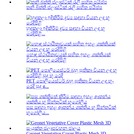
තනි බිත්ති ප්ලාස්ටික් රැලි සහිත පයිප්ප
හුදකලා ඉදිකිරීම් ද්‍රව්‍ය සඳහා වියන ලද භූ
රෙදිපිළි...
හොඳ ස්ථායීතාවයක් සහිත ඉහළ ශක්තියක්
වියන ලද භූ රෙදිපිළි
PET පොලියෙස්ටර් බහු සූතිකා වියන ලද භූ-
රෙදි සුදු g...
පස සඳහා ඉහළ ආතන්ය ශක්තිය භූ සින්තටික්
භූගෝලීය...
Geonet Vegetative Cover Plastic Mesh 3D