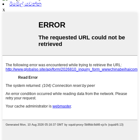
ඊමේල් යවන්න
x