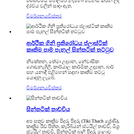
තත්ත්වයේ පොලිමර් නැනෝ වෙනස් කරන ලද
ද්රව්ය වලින් සාදා ඇත.
විමර්ශනය
විස්තර
ආර්ථික ගිනි ප්‍රතිරෝධය ප්ලාස්ටික්
කෘතිම පාම් පැනල් සින්තටික් තට්ටුව
නිකේතන, තේමා උද්‍යාන, නේවාසික
ගොඩනැගිලි, කාර්යාල කාර්මික උද්‍යාන, බාර්
සහ යනාදී එළිමහන් සඳහා කෘතිම තට්ටු
යොදනු ලැබේ.
විමර්ශනය
විස්තර
සින්තටික් තාච්චිය
අප සතුව කෘත්‍රිම පිදුරු පිදුරු (Tiki Thach ශ්‍රේණි),
කෘත්‍රිම රීඩ් පිත්ත, කැරිබියන් ස්ටයිල් තාච්චි, මිශ්‍ර
ස්ටයිල් තාච්චි, සින්තටික් බාලි පිදුරු මාලාව